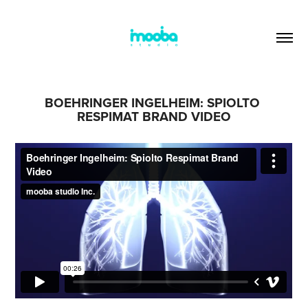
BOEHRINGER INGELHEIM: SPIOLTO 
RESPIMAT BRAND VIDEO