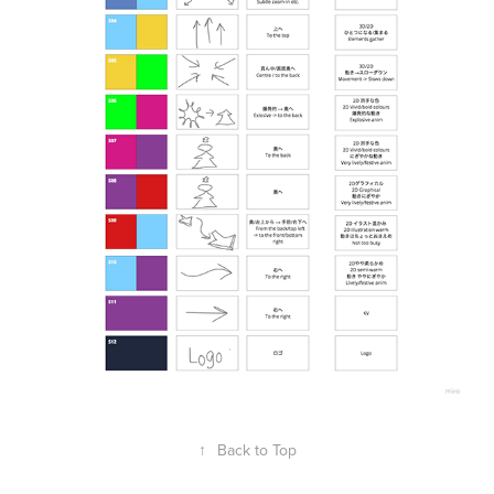
↑
Back to Top