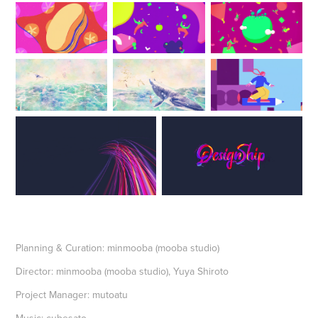
Planning & Curation: minmooba (mooba studio)
Director: minmooba (mooba studio), Yuya Shiroto
Project Manager: mutoatu