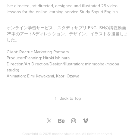
I've directed, art directed, designed and illustrated 25 video
lessons for the online learning service Study Sapuri English.
オンライン学習サービス、スタディサプリ ENGLISHの講義動画
25本のアート&ディレクション、デザイン、イラストを担当しま
した。
Client: Recruit Marketing Partners
Producer/Planning: Hiroki Ishihara
Direction/Art Direction/Design/Illustration: minmooba (mooba
studio)
Animation: Eimi Kawakami, Kaori Ozawa
↑
Back to Top
Copyright © 2025 mooba studio Inc. All rights reserved.