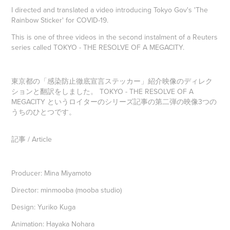
I directed and translated a video introducing Tokyo Gov's 'The
Rainbow Sticker' for COVID-19.
This is one of three videos in the second instalment of a Reuters
series called TOKYO - THE RESOLVE OF A MEGACITY.
東京都の「感染防止徹底宣言ステッカー」紹介映像のディレク
ションと翻訳をしました。 TOKYO - THE RESOLVE OF A
MEGACITY というロイターのシリーズ記事の第二弾の映像3つの
うちのひとつです。
記事 / Article
Producer: Mina Miyamoto
Director: minmooba (mooba studio)
Design: Yuriko Kuga
Animation: Hayaka Nohara